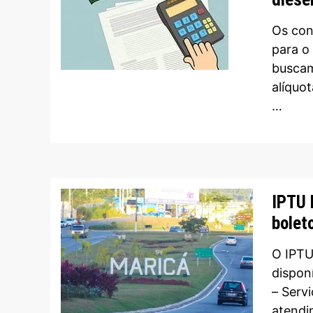
Os con
para o
buscam
alíquo
…
IPTU 
bolet
O IPTU
dispon
– Serv
atendi