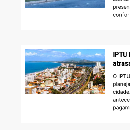
presen
confor
IPTU 
atras
O IPTU
planej
cidade
antece
pagame