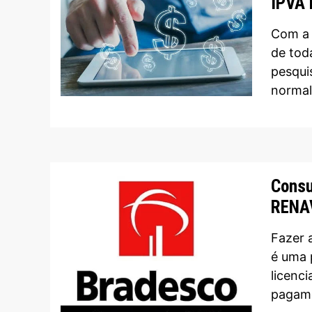
IPVA 
Com a 
de tod
pesqui
normal
Consu
RENA
Fazer 
é uma 
licenc
pagame