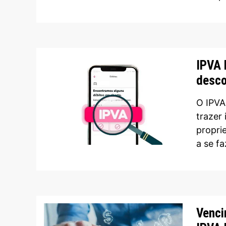
IPVA 
desco
O IPVA
trazer
proprie
a se f
Venci