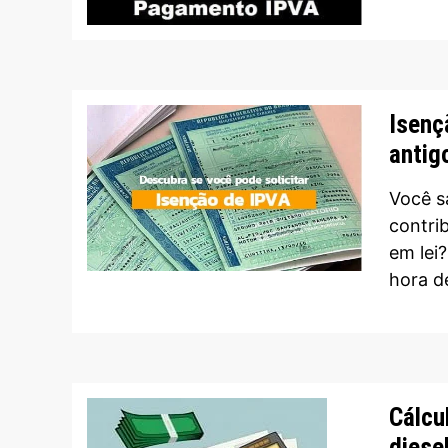
Isenç
antig
Você s
contri
em lei
hora d
Cálcu
diese