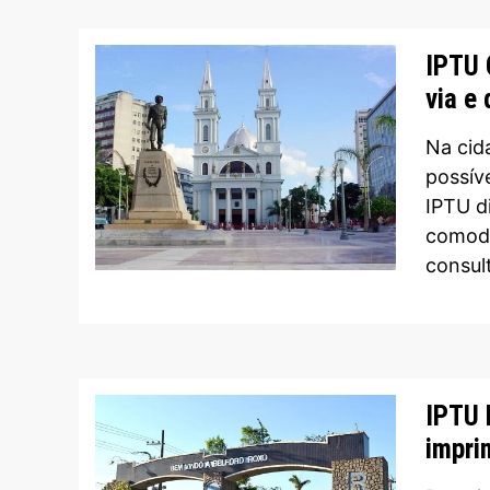
IPTU 
via e
Na cid
possív
IPTU d
comodi
consul
IPTU 
impri