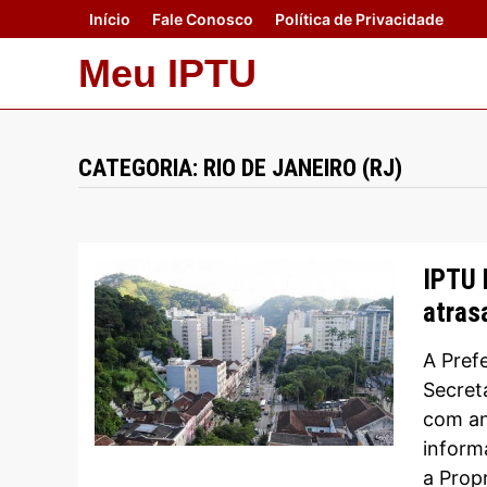
Skip
Início
Fale Conosco
Política de Privacidade
to
Meu IPTU
content
CATEGORIA:
RIO DE JANEIRO (RJ)
IPTU 
atras
A Prefe
Secret
com an
inform
a Propr