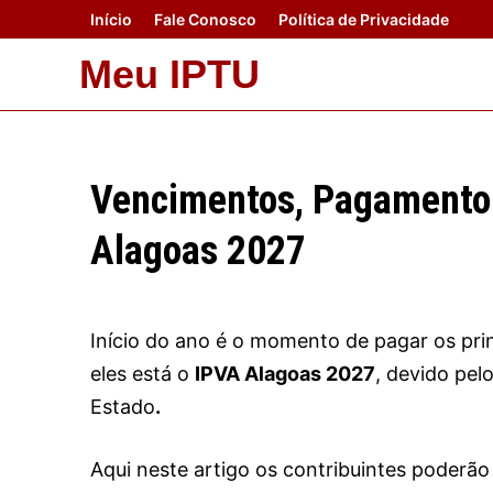
Skip
Início
Fale Conosco
Política de Privacidade
to
Meu IPTU
content
Vencimentos, Pagamento
Alagoas 2027
Início do ano é o momento de pagar os pri
eles está o
IPVA Alagoas 2027
, devido pel
Estado
.
Aqui neste artigo os contribuintes poderão