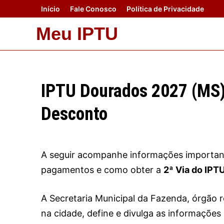
Skip
Início
Fale Conosco
Política de Privacidade
to
Meu IPTU
content
IPTU Dourados 2027 (MS)
Desconto
A seguir acompanhe informações importante
pagamentos e como obter a
2ª Via do IPT
A Secretaria Municipal da Fazenda, órgão 
na cidade, define e divulga as informaçõe