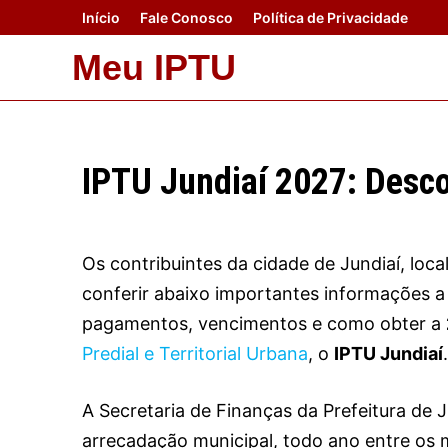
Skip
Início
Fale Conosco
Política de Privacidade
to
Meu IPTU
content
IPTU Jundiaí 2027: Descon
Os contribuintes da cidade de Jundiaí, loc
conferir abaixo importantes informações a 
pagamentos, vencimentos e como obter a
Predial e Territorial Urbana
, o
IPTU Jundiaí
.
A Secretaria de Finanças da Prefeitura de J
arrecadação municipal, todo ano entre os 